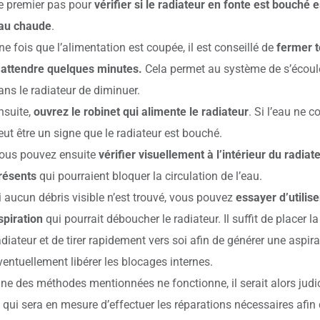
e premier pas pour
vérifier si le radiateur en fonte est bouché 
au chaude
.
ne fois que l’alimentation est coupée, il est conseillé de
fermer t
’attendre quelques minutes.
Cela permet au système de s’écoule
ans le radiateur de diminuer.
nsuite,
ouvrez le robinet qui alimente le radiateur
. Si l’eau ne 
eut être un signe que le radiateur est bouché.
ous pouvez ensuite
vérifier visuellement à l’intérieur du radiat
résents
qui pourraient bloquer la circulation de l’eau.
i aucun débris visible n’est trouvé, vous pouvez
essayer d’utilis
spiration
qui pourrait déboucher le radiateur. Il suffit de placer 
adiateur et de tirer rapidement vers soi afin de générer une aspirat
ventuellement libérer les blocages internes.
ne des méthodes mentionnées ne fonctionne, il serait alors judi
é qui sera en mesure d’effectuer les réparations nécessaires afin