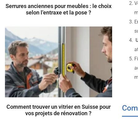
V
Serrures anciennes pour meubles : le choix
selon l’entraxe et la pose ?
m
E
s
U
a
F
a
m
Comm
Comment trouver un vitrier en Suisse pour
vos projets de rénovation ?