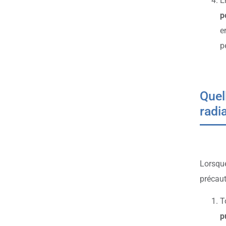
E
p
e
p
Quel
radi
Lorsque
précaut
T
p