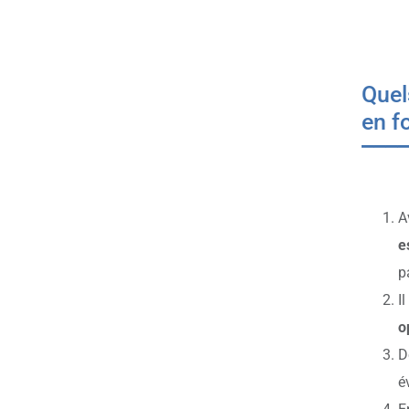
Quel
en f
A
e
p
I
o
D
é