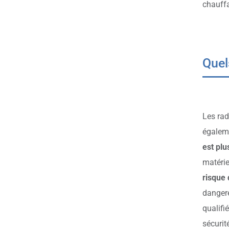
chauffa
Quel
Les rad
égaleme
est plu
matérie
risque 
dangere
qualifi
sécurité