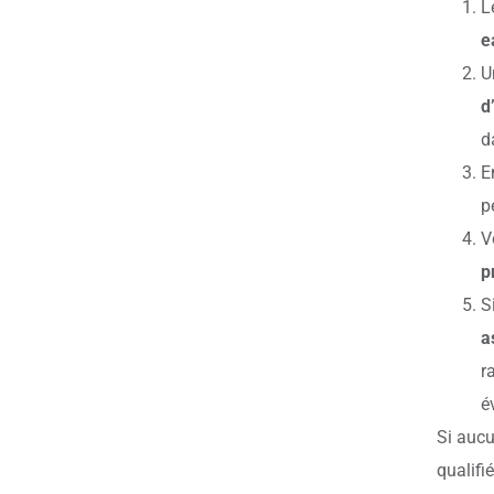
L
e
U
d
d
E
p
V
p
S
a
r
é
Si aucu
qualifi