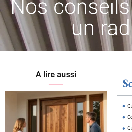
Nos conseil
un rad
A lire aussi
S
Qu
Co
Qu