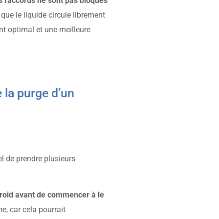
les raccords ne sont pas bloqués
l que le liquide circule librement
nt optimal et une meilleure
 la purge d’un
el de prendre plusieurs
froid avant de commencer à le
e, car cela pourrait