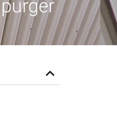
 purger
e