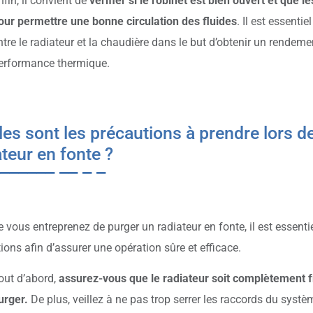
nfin, il convient de
vérifier si le robinet est bien ouvert et que 
our permettre une bonne circulation des fluides
. Il est essentie
ntre le radiateur et la chaudière dans le but d’obtenir un rendeme
erformance thermique.
les sont les précautions à prendre lors de
ateur en fonte ?
 vous entreprenez de purger un radiateur en fonte, il est essenti
ions afin d’assurer une opération sûre et efficace.
out d’abord,
assurez-vous que le radiateur soit complètement 
urger.
De plus, veillez à ne pas trop serrer les raccords du systèm