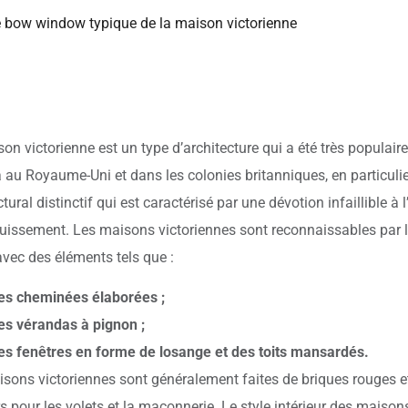
 bow window typique de la maison victorienne
on victorienne est un type d’architecture qui a été très populaire
a au Royaume-Uni et dans les colonies britanniques, en particulie
ctural distinctif qui est caractérisé par une dévotion infaillible à 
uissement. Les maisons victoriennes sont reconnaissables par leu
avec des éléments tels que :
es cheminées élaborées ;
es vérandas à pignon ;
es fenêtres en forme de losange et des toits mansardés.
sons victoriennes sont généralement faites de briques rouges et
s pour les volets et la maçonnerie. Le style intérieur des maisons