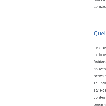
construi
Quel
Les meu
la rich
finitio
souvent
perles 
sculptu
style d
contemp
ornemen