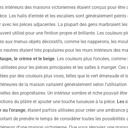
s intérieurs des maisons victoriennes étaient conçus pour être d
ièce. Les halls d’entrée et les escaliers sont généralement peints
er avec les pièces adjacentes. La plupart des gens marbraient les 
ouvent utilisé pour une finition propre et brillante. Les couleurs 
es aux menus objets décoratifs, comme les napperons, les moul
s neutres étaient très populaires pour les murs intérieurs des m
e taupe, le crème et le beige
. Les couleurs plus foncées, comme l
 utilisées pour les pièces principales et les salles à manger. Ces
ées par des couleurs plus vives, telles que le vert émeraude et l
térieures de la maison variaient généralement selon l’utilisation 
elles des propriétaires. Un intérieur sombre et riche pouvait êt
ctions du plâtre et ajouter une touche luxueuse à la pièce.
Les c
e ou l’orange
, étaient parfois utilisées pour créer une ambiance p
ortant de prendre le temps de considérer toutes les possibilités 
térieurs d’une maison victorienne. Que vous rénoviez une maiso