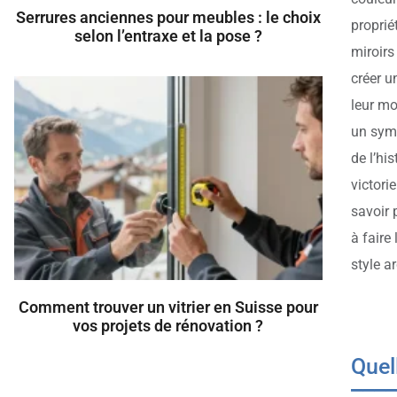
Serrures anciennes pour meubles : le choix
proprié
selon l’entraxe et la pose ?
miroirs
créer u
leur mo
un symb
de l’hi
victori
savoir 
à faire
style a
Comment trouver un vitrier en Suisse pour
vos projets de rénovation ?
Quel