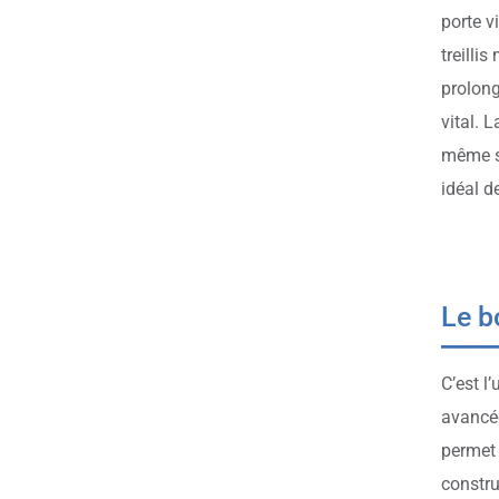
porte v
treilli
prolong
vital. 
même sa
idéal d
Le b
C’est l
avancée
permet 
constru