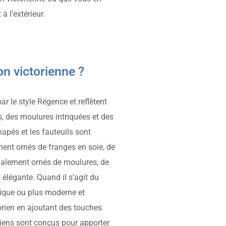
à l’extérieur.
n victorienne ?
 le style Régence et reflètent
s, des moulures intriquées et des
napés et les fauteuils sont
ment ornés de franges en soie, de
galement ornés de moulures, de
 élégante. Quand il s’agit du
ssique ou plus moderne et
torien en ajoutant des touches
iens sont conçus pour apporter