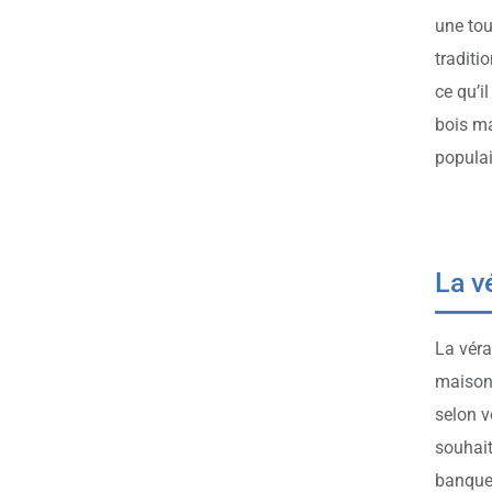
une tou
traditi
ce qu’i
bois ma
populai
La v
La véra
maison.
selon v
souhait
banquet