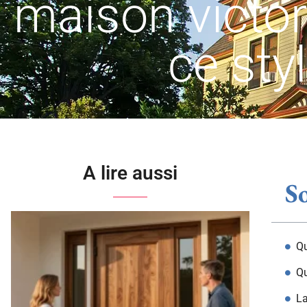
maison victori
ce sty
A lire aussi
S
Qu
Qu
La