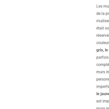
Les mur
de la p
rivalis
était s
réservé
couleur
gris, l
parfois
complét
murs in
personn
imperfe
le jaun
est imp
murs in