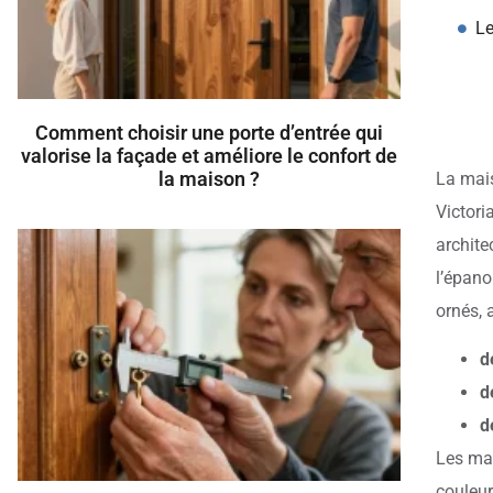
Le
Comment choisir une porte d’entrée qui
valorise la façade et améliore le confort de
la maison ?
La mais
Victori
archite
l’épano
ornés, 
d
d
d
Les mai
couleur