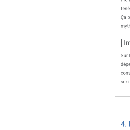
fenê
Ça p
myth
Im
Sur 
dépe
cons
sur 
4. 