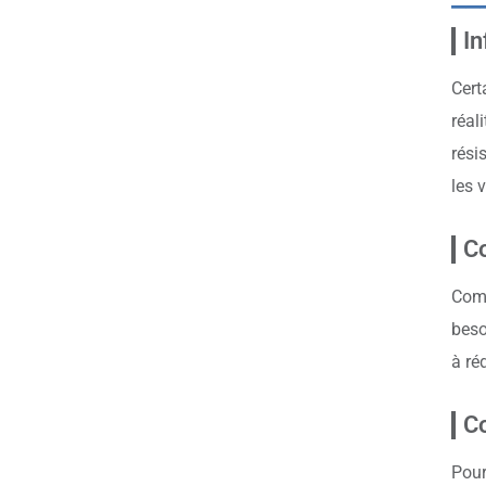
In
Cert
réal
rési
les 
Co
Comp
beso
à ré
Co
Pour