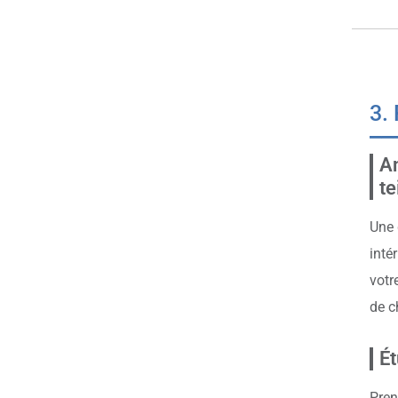
3.
An
te
Une 
inté
votre
de c
É
Pren