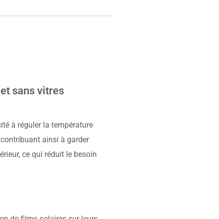
t sans vitres
té à réguler la température
, contribuant ainsi à garder
érieur, ce qui réduit le besoin
on de films solaires sur leurs