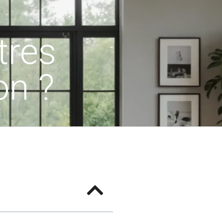
tres
on ?