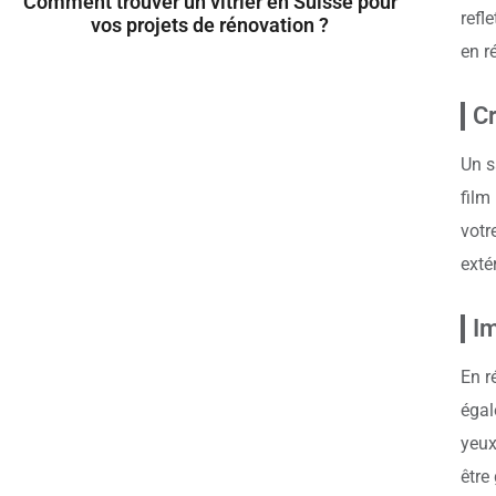
Comment trouver un vitrier en Suisse pour
refl
vos projets de rénovation ?
en r
Cr
Un s
film
votr
extér
Im
En r
égal
yeux
être