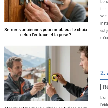
Lorsq
tein
voit
inst
Serrures anciennes pour meubles : le choix
est 
selon l’entraxe et la pose ?
d’éc
2. 
Ré
L’un
l’éb