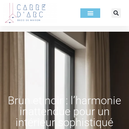
Brun et noir : l’harmonie
inattendue pour un
intérieur sophistiqué