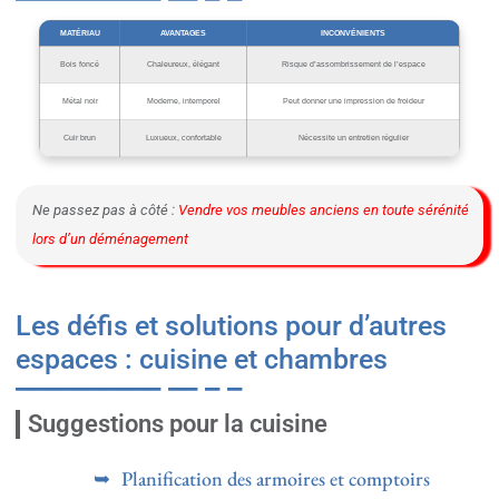
MATÉRIAU
AVANTAGES
INCONVÉNIENTS
Bois foncé
Chaleureux, élégant
Risque d’assombrissement de l’espace
Métal noir
Moderne, intemporel
Peut donner une impression de froideur
Cuir brun
Luxueux, confortable
Nécessite un entretien régulier
Ne passez pas à côté :
Vendre vos meubles anciens en toute sérénité
lors d’un déménagement
Les défis et solutions pour d’autres
espaces : cuisine et chambres
Suggestions pour la cuisine
Planification des armoires et comptoirs